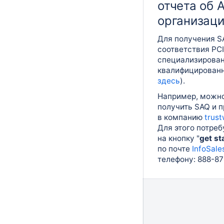
отчета об 
организац
Для получения S
соответствия PCI
специализирован
квалифицирован
здесь
).
Например, можно
получить SAQ и 
в компанию
trus
Для этого потреб
на кнопку "
get st
по почте
InfoSal
телефону: 888-87