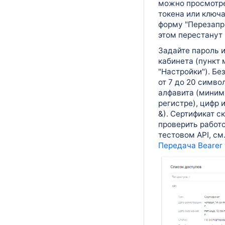
можно просмотрет
токена или ключ
форму "Перезапро
этом перестанут 
Задайте пароль и
кабинета (пункт
"Настройки"). Б
от 7 до 20 симво
алфавита (миним
регистре), цифр и 
&).
Сертификат с
проверить работ
тестовом API, см
Передача Bearer 