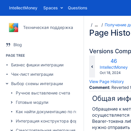
IntellectMoney
Spaces
Questions
Получение до
…
Техническая поддержка
Page Histo
Blog
Versions Com
PAGE TREE
Old
46
Бизнес фишки интеграции
Version
changes.mady.b
IntellectMoney
Saved
Oct 18, 2024
Чек-лист интеграции
on
View Page History
Выбор схемы интеграции
Comment:
Reverted 
Ручное выставление счета
Общая инф
Готовые модули
Обращение к мето
Как найти документацию по готовому модулю оплаты, к
осуществляется 
Интеграция конструктора формы (без разработки)
Bearer-токена ли
нужно отправить
Самостоятельная интеграция и API