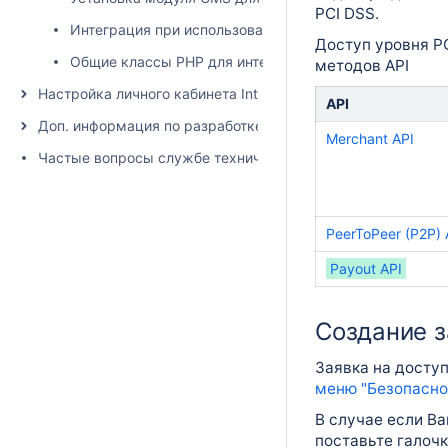
PCI DSS.
Интеграция при использовании стороннего сервиса о
Доступ уровня P
Общие классы PHP для интеграции
методов API
Настройка личного кабинета IntellectMoney для интеграции
API
Доп. информация по разработке и тестированию
Merchant API
Частые вопросы службе технической поддержки
PeerToPeer (P2P) 
Payout API
Создание з
Заявка на доступ
меню "Безопасно
В случае если Ва
поставьте галочк