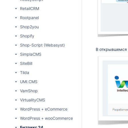
RetailCRM
Rootpanel
Shop2you
Shopify
Shop-Script (Webasyst)
В открывшемся 
SimplaCMS
SiteBill
Tilda
UMI.CMS
VamShop
VirtualityCMS
WordPress + eCommerce
WordPress + wooCommerce
Битрикс 24