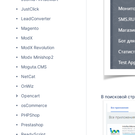
JustClick
LeadConverter
Magento
ModX
ModX Revolution
Modx Minishop2
Moguta.CMS
NetCat
OnWiz
Opencart
В поисковой стр
osCommerce
PHPShop
Prestashop
ReadyScript