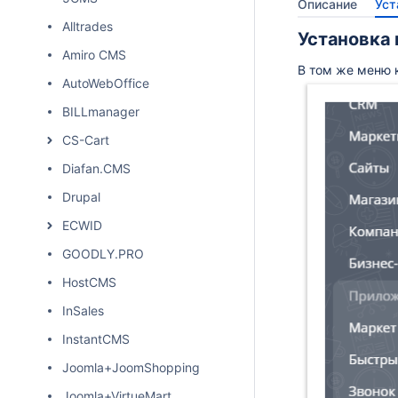
Описание
Уст
Alltrades
Установка
Amiro CMS
В том же меню к
AutoWebOffice
BILLmanager
CS-Cart
Diafan.CMS
Drupal
ECWID
GOODLY.PRO
HostCMS
InSales
InstantCMS
Joomla+JoomShopping
Joomla+VirtueMart