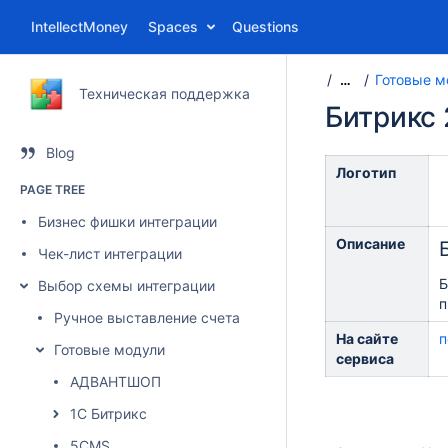
IntellectMoney
Spaces
Questions
Готовые м
…
Техническая поддержка
Битрикс 
Blog
Логотип
PAGE TREE
Бизнес фишки интеграции
Описание
Чек-лист интеграции
Б
Выбор схемы интеграции
п
Ручное выставление счета
На сайте
п
Готовые модули
сервиса
АДВАНТШОП
1С Битрикс
5CMS