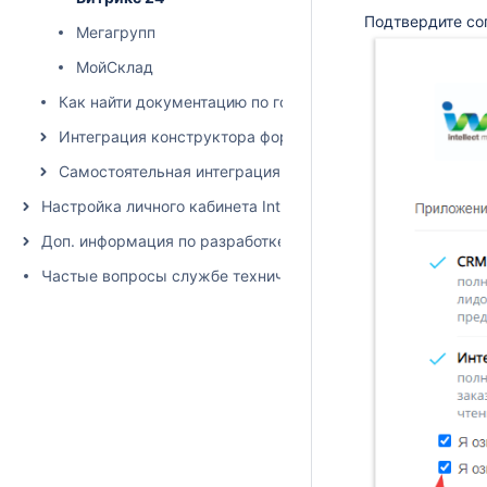
Подтвердите со
Мегагрупп
МойСклад
Как найти документацию по готовому модулю оплаты, к
Интеграция конструктора формы (без разработки)
Самостоятельная интеграция и API
Настройка личного кабинета IntellectMoney для интеграции
Доп. информация по разработке и тестированию
Частые вопросы службе технической поддержки