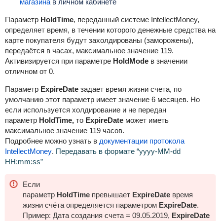
магазина
в личном кабинете
Параметр
HoldTime
, переданный системе IntellectMoney,
определяет время, в течении которого денежные средства на
карте покупателя будут захолдированы (заморожены),
передаётся в часах, максимальное значение 119.
Активизируется при параметре
HoldMode
в значении
отличном от 0.
Параметр
ExpireDate
задает время жизни счета
, по
умолчанию этот параметр имеет значение 6 месяцев. Но
если используется холдирование и не передан
параметр
HoldTime,
то
ExpireDate
может иметь
максимальное значение 119 часов.
Подробнее можно узнать в
документации протокола
IntellectMoney
.
Передавать в формате “yyyy-MM-dd
HH:mm:ss”
Если
параметр
HoldTime
превышает
ExpireDate
время
жизни счёта определяется параметром
ExpireDate
.
Пример: Дата создания счета = 09.05.2019,
ExpireDate