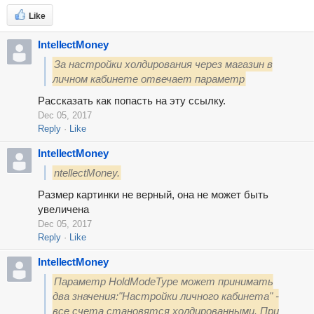
Like
IntellectMoney
За настройки холдирования через магазин в
личном кабинете отвечает параметр
Рассказать как попасть на эту ссылку.
Dec 05, 2017
Reply
Like
IntellectMoney
ntellectMoney.
Размер картинки не верный, она не может быть
увеличена
Dec 05, 2017
Reply
Like
IntellectMoney
Параметр HoldModeType может принимать
два значения:"Настройки личного кабинета" -
все счета становятся холдированными. При